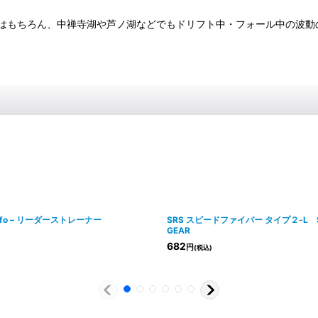
はもちろん、中禅寺湖や芦ノ湖などでもドリフト中・フォール中の波動
nfo – リーダーストレーナー
SRS スピードファイバー タイプ２-L SR
GEAR
682
円
(税込)