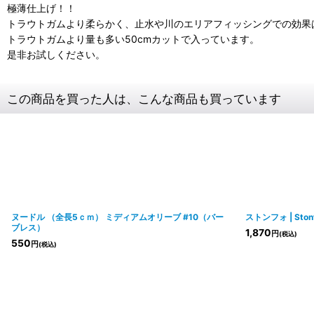
極薄仕上げ！！
トラウトガムより柔らかく、止水や川のエリアフィッシングでの効果
トラウトガムより量も多い50cmカットで入っています。
是非お試しください。
この商品を買った人は、こんな商品も買っています
ヌードル （全長5ｃｍ） ミディアムオリーブ #10（バー
ストンフォ | Sto
ブレス）
1,870
円
(税込)
550
円
(税込)