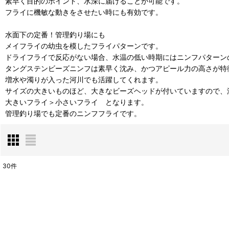
素早く目的のポイント、水深に届けることが可能です。
フライに機敏な動きをさせたい時にも有効です。
水面下の定番！管理釣り場にも
メイフライの幼虫を模したフライパターンです。
ドライフライで反応がない場合、水温の低い時期にはニンフパターン
タングステンビーズニンフは素早く沈み、かつアピール力の高さが特
増水や濁りが入った河川でも活躍してくれます。
サイズの大きいものほど、大きなビーズヘッドが付いていますので、
大きいフライ＞小さいフライ となります。
管理釣り場でも定番のニンフフライです。
30
件
表示数
:
並び順
: